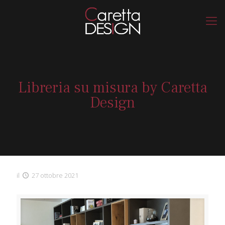
Libreria su misura by Caretta
Design
il
27 ottobre 2021