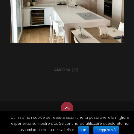
ANCORA (17)
Utilizziamo i cookie per essere sicuri che tu possa avere la migliore
© 2018 Copyright Caretta Design | P.IVA 01299270288 |
esperienza sul nostro sito. Se continui ad utilizzare questo sito noi
Informativa Privacy
| Developed by
DiamondWeb
assumiamo che tu ne sia felice.
Ok
Leggi di più